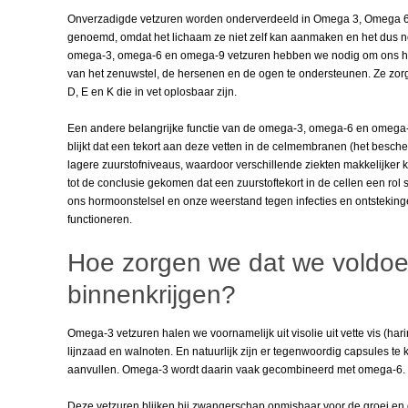
Onverzadigde vetzuren worden onderverdeeld in Omega 3, Omega 6 
genoemd, omdat het lichaam ze niet zelf kan aanmaken en het dus no
omega-3, omega-6 en omega-9 vetzuren hebben we nodig om ons har
van het zenuwstel, de hersenen en de ogen te ondersteunen. Ze zo
D, E en K die in vet oplosbaar zijn.
Een andere belangrijke functie van de omega-3, omega-6 en omega-9 
blijkt dat een tekort aan deze vetten in de celmembranen (het besche
lagere zuurstofniveaus, waardoor verschillende ziekten makkelijker 
tot de conclusie gekomen dat een zuurstoftekort in de cellen een rol 
ons hormoonstelsel en onze weerstand tegen infecties en ontsteking
functioneren.
Hoe zorgen we dat we voldoe
binnenkrijgen?
Omega-3 vetzuren halen we voornamelijk uit visolie uit vette vis (hari
lijnzaad en walnoten. En natuurlijk zijn er tegenwoordig capsules 
aanvullen. Omega-3 wordt daarin vaak gecombineerd met omega-6.
Deze vetzuren blijken bij zwangerschap onmisbaar voor de groei en