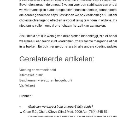
Bovendien zorgen de omega-6 vetten voor een stabilisatie van ons c
we voornamelijk in plantaardige oliën (teunisbloemolie, zonnebloemol
die eerder genoemde capsules vinden we ook vaak omega-9. Dit enk
cholesterolverlagend effect en is vooral terug te vinden in olijfolie.
niet aan te vullen, omdat ons lichaam het zelf kan aanmaken.
Als u denkt dat u te weinig van deze stoffen binnenkrijgt, zijn er b
waarmee u een tekort kunt voorkomen, zoals zachte margarine of halv
in te bakken. En ook hier geldt, net als bij alle andere voedingsadvieze
Gerelateerde artikelen:
Voeding en vermoeidheid
Alternatief Ritalin
Beschermen visvetzuren het gehoor?
Vis (wijzer)
Bronnen:
–
What can we expect from omega-3 fatty acids?
→ Chan E.J., Cho L./Cleve Clin J Med. 2009 Apr; 76(4):245-51