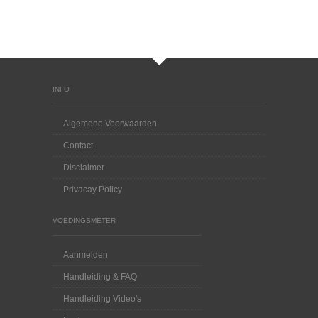
INFO
Algemene Voorwaarden
Contact
Disclaimer
Privacay Policy
VOEDINGSMETER
Aanmelden
Handleiding & FAQ
Handleiding Video's