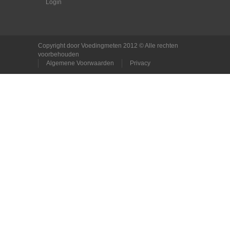
Login
Copyright door Voedingmeten 2012 © Alle rechten
voorbehouden
Algemene Voorwaarden
Privacy