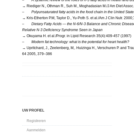
–
A systemic review of the roles of n-3 fatty acids in health and d
→ Riediger N., Othman R., Suh M., Moghadasian M./J Am Diet Assoc
–
Polyunsaturated fatty acids in the food chain in the United State
→ Kris-Etherton P.M, Taylor D., Yu-Poth S. et al./Am J Clin Nutr. 20
–
Dietary Fatty Acids — the N-6/N-3 Balance and Chronic Disease
Relative N-3 Deficiency Syndrome Seen in Japan
→ Okuyama H. et al./Progr. in Lipid Research 35(4):409-457 (1997)
–
Modern fat technology: what is the potential for heart health?
→ Upritchard, J., Zeelenberg, M,. Huizinga H., Verschuren P. and Tra
64 2005, 379–386
UW PROFIEL
Registreren
Aanmelden