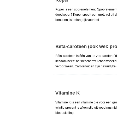
Koper
Koper is een sporenelement. Spoorelement
doet koper? Koper speelt een grote rol bij 
benutten, is belangrijk voor het…
Beta-caroteen (ook wel: pr
Bèta-caroteen is één van de zes carotenoïde
lichaam heeft: het beschermt lichaamscellen
veroorzaken. Carotenoïden zijn natuurlijke
Vitamine K
Vitamine K is een vitamine die voor een gr
twintig procent is afkomstig uit voedingsm
bloedstolling.…