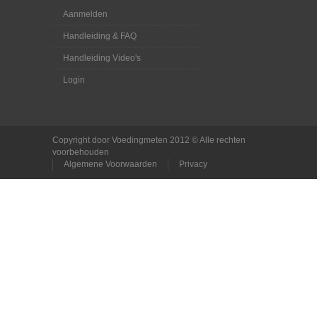
Aanmelden
Handleiding & FAQ
Handleiding Video's
Login
Copyright door Voedingmeten 2012 © Alle rechten
voorbehouden
Algemene Voorwaarden
Privacy