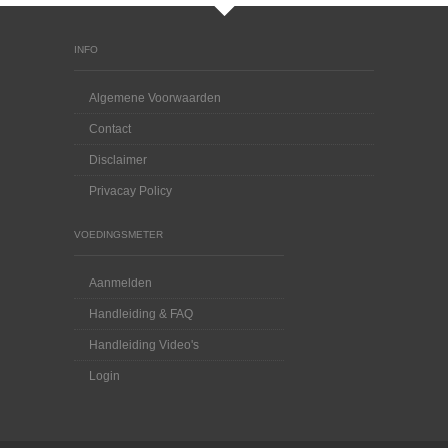
INFO
Algemene Voorwaarden
Contact
Disclaimer
Privacay Policy
VOEDINGSMETER
Aanmelden
Handleiding & FAQ
Handleiding Video's
Login