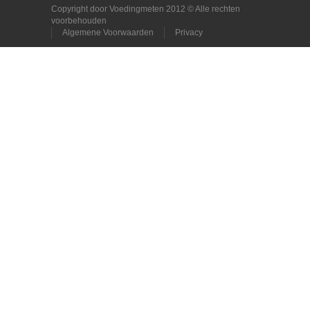
Copyright door Voedingmeten 2012 © Alle rechten
voorbehouden
Algemene Voorwaarden
Privacy