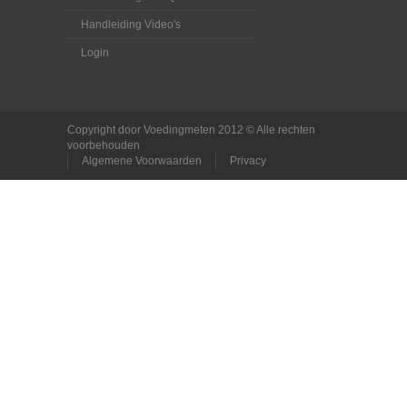
Handleiding Video's
Login
Copyright door Voedingmeten 2012 © Alle rechten
voorbehouden
Algemene Voorwaarden
Privacy