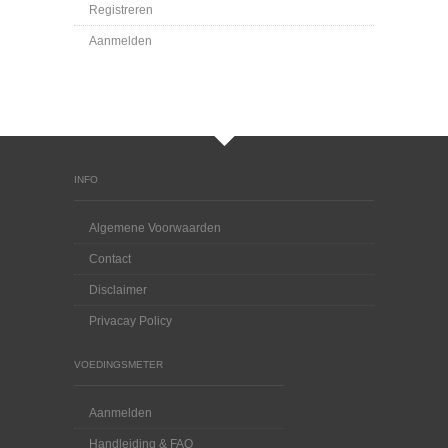
Registreren
Aanmelden
INFO
Algemene Voorwaarden
Contact
Disclaimer
Privacay Policy
VOEDINGSMETER
Aanmelden
Handleiding & FAQ