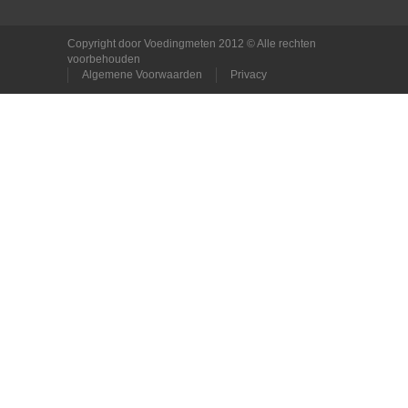
Copyright door Voedingmeten 2012 © Alle rechten
voorbehouden
Algemene Voorwaarden
Privacy