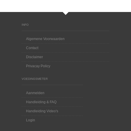
INFO
Algemene Voorwaarden
Contact
Disclaimer
Privacay Policy
VOEDINGSMETER
Aanmelden
Handleiding & FAQ
Handleiding Video's
Login