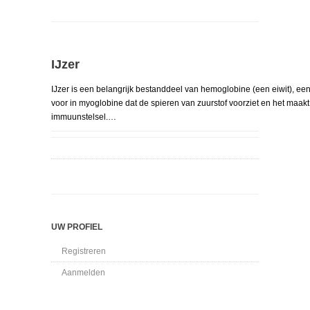
IJzer
IJzer is een belangrijk bestanddeel van hemoglobine (een eiwit), ee
voor in myoglobine dat de spieren van zuurstof voorziet en het maakt
immuunstelsel.…
UW PROFIEL
Registreren
Aanmelden