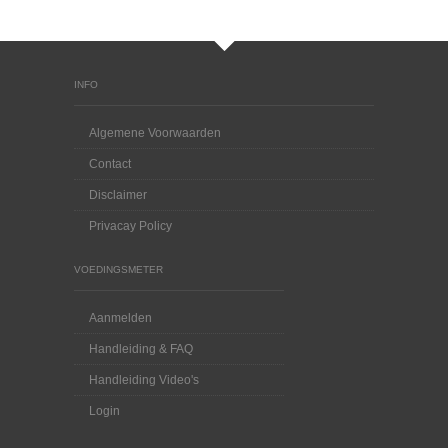
INFO
Algemene Voorwaarden
Contact
Disclaimer
Privacay Policy
VOEDINGSMETER
Aanmelden
Handleiding & FAQ
Handleiding Video's
Login