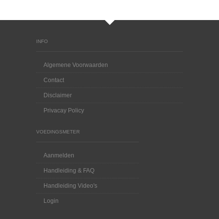
INFO
Algemene Voorwaarden
Contact
Disclaimer
Privacay Policy
VOEDINGSMETER
Aanmelden
Handleiding & FAQ
Handleiding Video's
Login