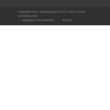
Copyright door Voedingmeten 2012 © Alle rechten
voorbehouden
Algemene Voorwaarden
Privacy