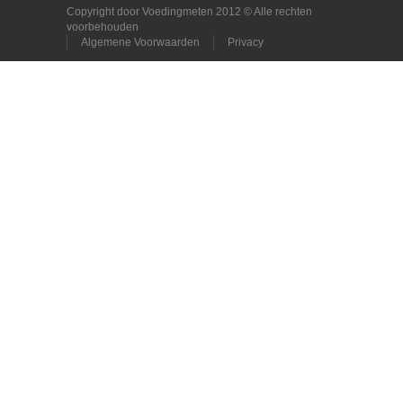
Copyright door Voedingmeten 2012 © Alle rechten
voorbehouden
Algemene Voorwaarden
Privacy