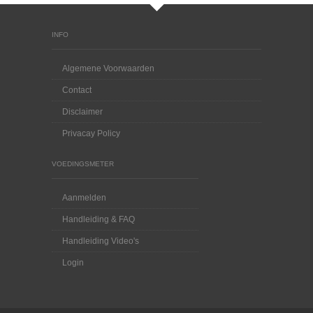
INFO
Algemene Voorwaarden
Contact
Disclaimer
Privacay Policy
VOEDINGSMETER
Aanmelden
Handleiding & FAQ
Handleiding Video's
Login