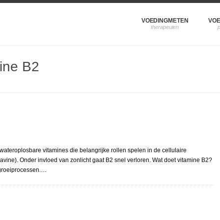
VOEDINGMETEN
VOE
ine B2
ateroplosbare vitamines die belangrijke rollen spelen in de cellulaire
lavine). Onder invloed van zonlicht gaat B2 snel verloren. Wat doet vitamine B2?
j groeiprocessen.…