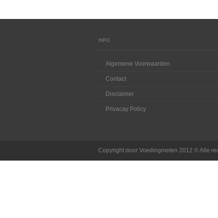
INFO
Algemene Voorwaarden
Contact
Disclaimer
Privacay Policy
Copyright door Voedingmeten 2012 © Alle r