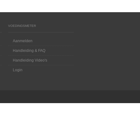
VOEDINGSMETER
Aanmelden
Handleiding & FAQ
Handleiding Video's
Login