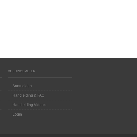
VOEDINGSMETER
Aanmelden
Handleiding & FAQ
Handleiding Video's
Login