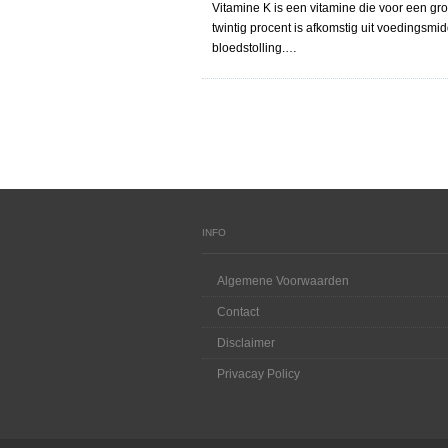
Vitamine K is een vitamine die voor een gr
twintig procent is afkomstig uit voedingsm
bloedstolling.…
INFO
Algemene Voorwaarden
Contact
Disclaimer
Privacay Policy