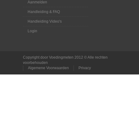
Aanmelden
Handleiding & FAQ
Handleiding Video's
Login
Copyright door Voedingmeten 2012 © Alle rechten
voorbehouden
Algemene Voorwaarden
Privacy