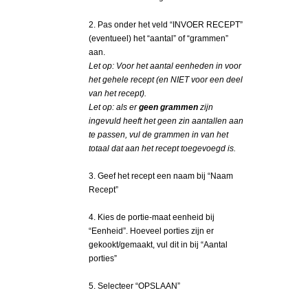
2. Pas onder het veld “INVOER RECEPT”
(eventueel) het “aantal” of “grammen”
aan.
Let op: Voor het aantal eenheden in voor
het gehele recept (en NIET voor een deel
van het recept).
Let op:
als er
geen grammen
zijn
ingevuld heeft het geen zin aantallen aan
te passen, vul de grammen in van het
totaal dat aan het recept toegevoegd is.
3. Geef het recept een naam bij “Naam
Recept”
4. Kies de portie-maat eenheid bij
“Eenheid”. Hoeveel porties zijn er
gekookt/gemaakt, vul dit in bij “Aantal
porties”
5. Selecteer “OPSLAAN”