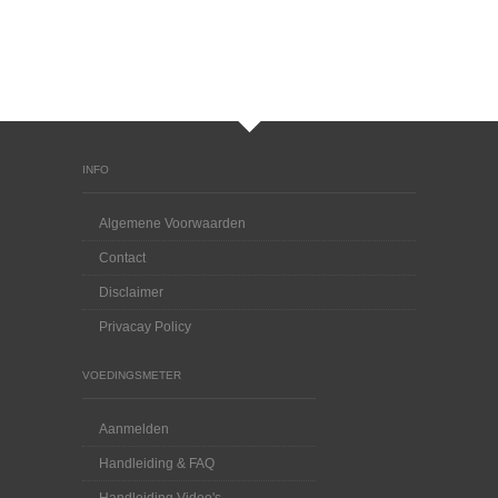
INFO
Algemene Voorwaarden
Contact
Disclaimer
Privacay Policy
VOEDINGSMETER
Aanmelden
Handleiding & FAQ