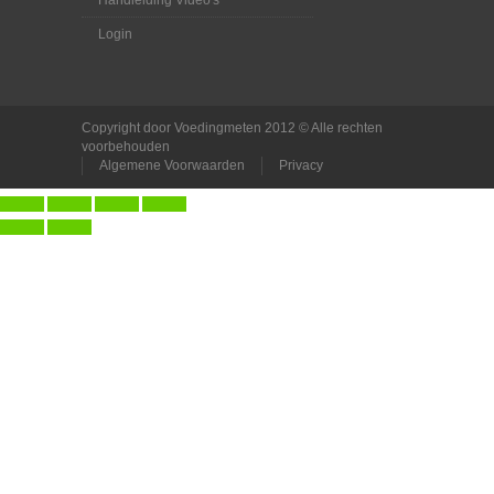
Handleiding Video's
Login
Copyright door Voedingmeten 2012 © Alle rechten
voorbehouden
Algemene Voorwaarden
Privacy